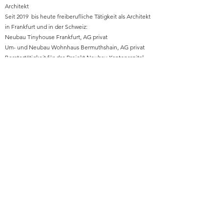
Architekt
Seit 2019 bis heute freiberufliche Tätigkeit als Architekt
in Frankfurt und in der Schweiz:
Neubau Tinyhouse Frankfurt, AG privat
Um- und Neubau Wohnhaus Bermuthshain, AG privat
Beratertätigkeit für das Projekt Neubau Kantonsspital
Aarau, AG Arge Architektur
wörner traxler richter/burckhardtpartner
Beratertätigkeit für das Projekt Neubau Kantonsspital
Aarau, AG Kantonsspital Aarau
Um-Neubau Stalburgtheater in Frankfurt am Main, AG
privat
Gründung IFM (Institut für Migration)
Preisrichter „Kunst am Bau“ für das Projekt Haus der
bayerischen Geschichte Regensburg
https://www.institut-migration.de/
link zu wörner traxler richter