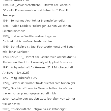
1984-1985_Wissenschaftliche Hilfskraft am Lehrstuhl
“Visuelle Kommunikation und Entwerfen”, Prof. F.
Seelinger
1984_ Teilnahme Architektur-Biennale Venedig
1985_ Rudolf Lodders Preisträger „Sehen, Zeichnen,
Sichtbarmachen“
1988_ ff. diverse Wettbewerbserfolge im
Architekturbüro wörner traxler richter
1989_ Schinkelpreisträger Fachsparte Kunst und Bauen
mit Florian Schlüter
1990-1998/2018_ Dozent am Fachbereich Architektur für
Entwerfen, Frankfurt University of Applied Sciences,
1991_ Mitgliedschaft AK Hessen - 2019 Mitgliedschaft
AK Bayern (bis 2021)
1997_ Mitgliedschaft BDA
1998_ Partner der wörner traxler richter architekten gbr
2001_ Geschäftsführender Gesellschafter der wörner
traxler richter planungsgesellschaft mbh
2019_ Ausscheiden aus den Gesellschaften von wörner
traxler richter
2019_ ff freiberufliche Tätigkeit als selbständiger