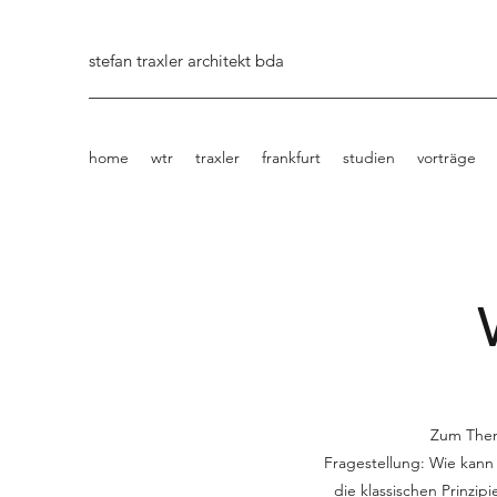
stefan traxler architekt bda
home
wtr
traxler
frankfurt
studien
vorträge
Zum Them
Fragestellung: Wie kann 
die klassischen Prinzi