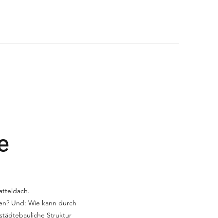
e
tteldach.
rden? Und: Wie kann durch
städtebauliche Struktur