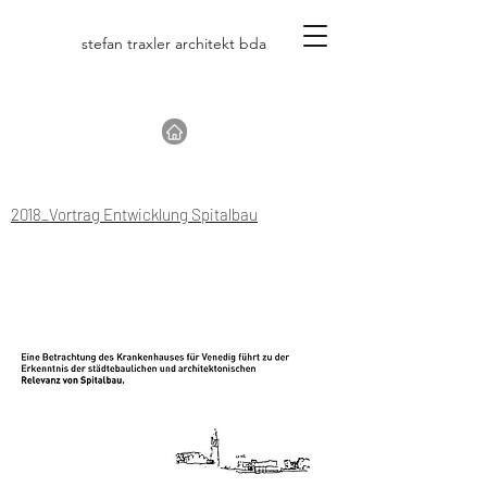
stefan traxler architekt bda
2018_Vortrag Entwicklung Spitalbau